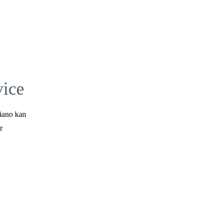
vice
piano kan
r