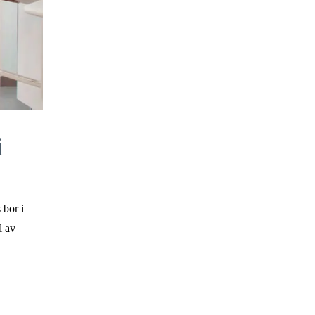
i
 bor i
l av