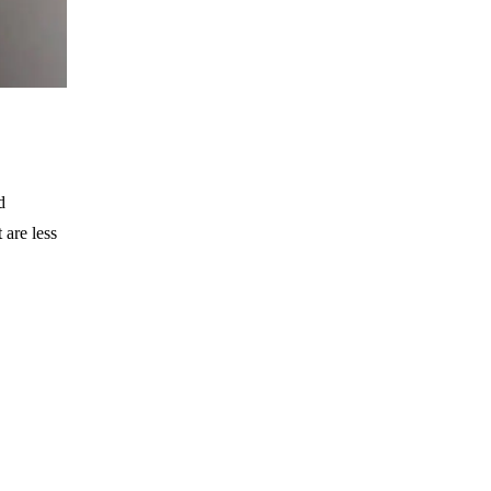
d
 are less