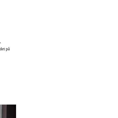
,
det på