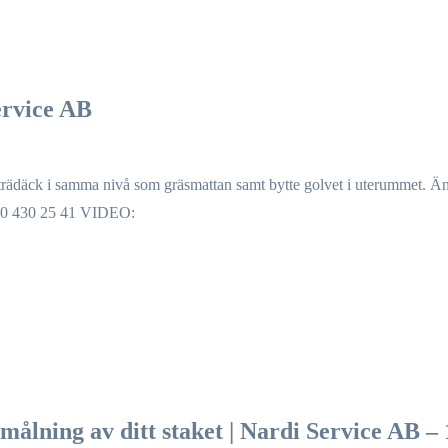
ervice AB
t trädäck i samma nivå som gräsmattan samt bytte golvet i uterummet. Ä
 070 430 25 41 VIDEO:
målning av ditt staket | Nardi Service AB –