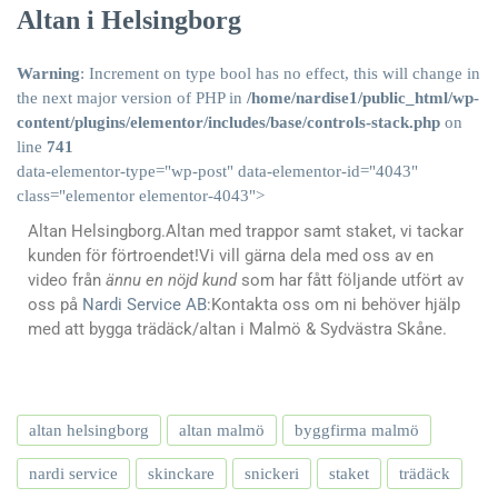
Altan i Helsingborg
Warning
: Increment on type bool has no effect, this will change in
the next major version of PHP in
/home/nardise1/public_html/wp-
content/plugins/elementor/includes/base/controls-stack.php
on
line
741
data-elementor-type="wp-post" data-elementor-id="4043"
class="elementor elementor-4043">
Altan Helsingborg.Altan med trappor samt staket, vi tackar
kunden för förtroendet!Vi vill gärna dela med oss av en
video från
ännu en nöjd kund
som har fått följande utfört av
oss på
Nardi Service AB
:Kontakta oss om ni behöver hjälp
med att bygga trädäck/altan i Malmö & Sydvästra Skåne.
altan helsingborg
altan malmö
byggfirma malmö
nardi service
skinckare
snickeri
staket
trädäck