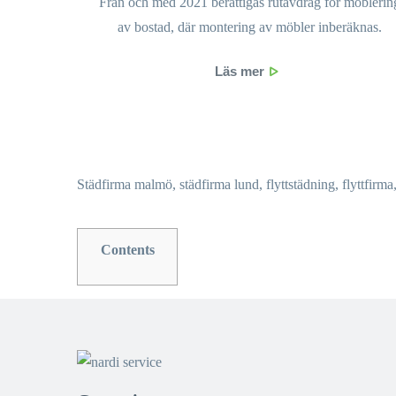
Från och med 2021 berättigas rutavdrag för möblerin
av bostad, där montering av möbler inberäknas.
Läs mer
Städfirma malmö, städfirma
lund
, flyttstädning, flyttfir
Contents