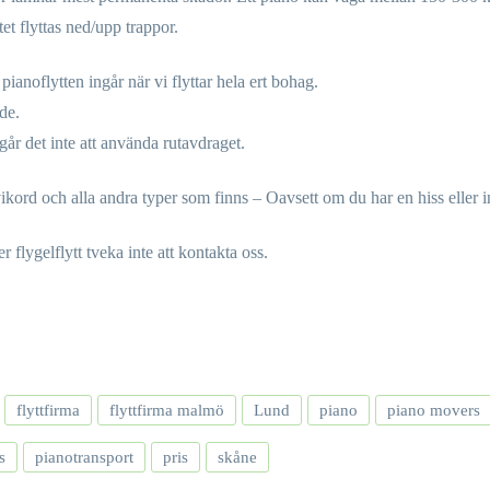
tet flyttas ned/upp trappor.
 pianoflytten ingår när vi flyttar hela ert bohag.
nde.
går det inte att använda rutavdraget.
kord och alla andra typer som finns – Oavsett om du har en hiss eller i
er flygelflytt tveka inte att kontakta oss.
flyttfirma
flyttfirma malmö
Lund
piano
piano movers
s
pianotransport
pris
skåne