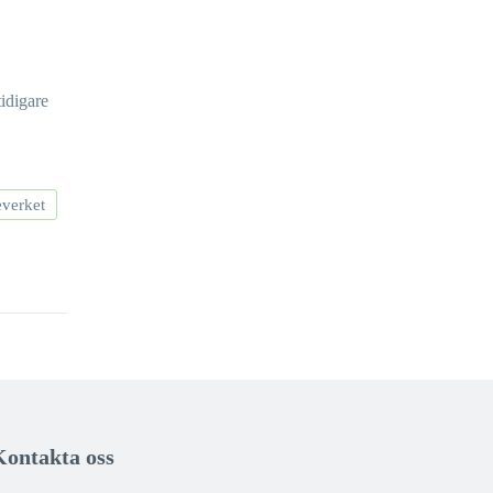
tidigare
everket
Kontakta oss