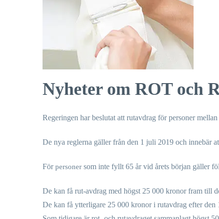
Nyheter om ROT och 
Regeringen har beslutat att rutavdrag för personer mellan 
De nya reglerna gäller från den 1 juli 2019 och innebär att 
För
som inte fyllt 65 år vid årets början gäller fö
personer
De kan få rut-avdrag med högst 25 000 kronor fram till d
De kan få ytterligare 25 000 kronor i rutavdrag efter den
Som tidigare är rot- och rutavdraget sammanlagt högst 50