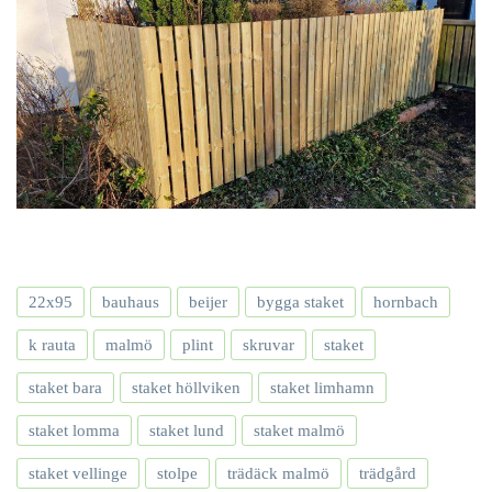
22x95
bauhaus
beijer
bygga staket
hornbach
k rauta
malmö
plint
skruvar
staket
staket bara
staket höllviken
staket limhamn
staket lomma
staket lund
staket malmö
staket vellinge
stolpe
trädäck malmö
trädgård