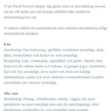
Vi på
Nardi Service
hjälper dig gärna med en storstädning oavsett
om du vill anlita oss vid enstaka tillfällen eller skaffa ett
abonnemang hos oss.
Vi arbetar utifrån ett standardavtal som omfattar storstädning enligt
nedanstående punkter:
Kök
Avtorkning: Fast belysning, spisfläkt, ventilation utvändigt, skåp,
lådor, besticklådor och luckor in- och utvändigt.
Rengöring: Ugn, värmeskåp, ugnsplåtar och galler. (Spisen dras
fram och det städas under och bakom, ej gasspis p.g.a. skaderisk)
Kyl och frys utvändigt, även under och inuti om möjligt.
Arbetsbänkar; under och över inklusive eventuellt kakel ovanför
arbetsbänk och vitvaror utvändigt.
Alla rum
Avtorkning: Eluttag, strömbrytare, elskåp, väggar, tak samt
spindelväv tas bort (omöjligt utan risk för missfärgning), dörr,
dörrkarmar, garderober in- och utvändigt samt ovanpå.