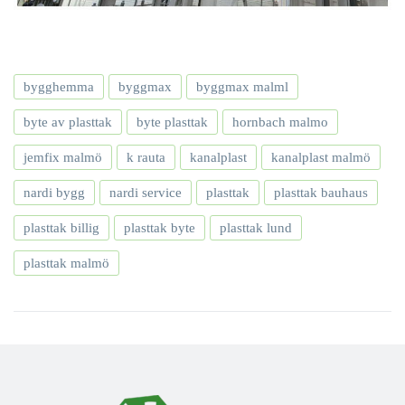
bygghemma
byggmax
byggmax malml
byte av plasttak
byte plasttak
hornbach malmo
jemfix malmö
k rauta
kanalplast
kanalplast malmö
nardi bygg
nardi service
plasttak
plasttak bauhaus
plasttak billig
plasttak byte
plasttak lund
plasttak malmö