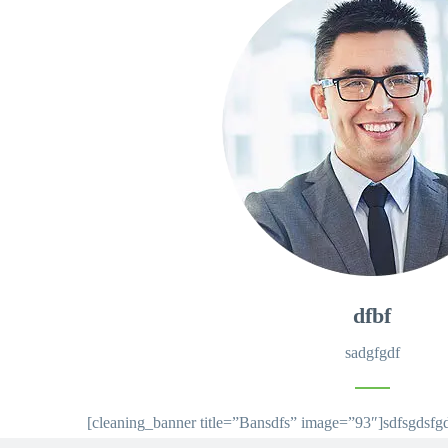
dfbf
sadgfgdf
[cleaning_banner title=”Bansdfs” image=”93″]sdfsgdsfg